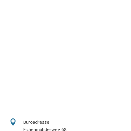

Büroadresse
Eichenmähderweg 68